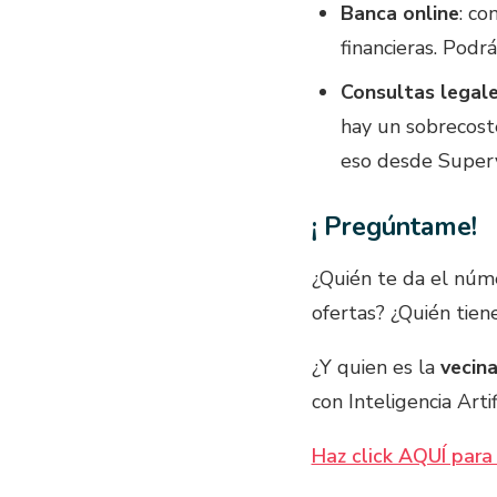
Banca online
: co
financieras. Podr
Consultas legal
hay un sobrecost
eso desde Superv
¡ Pregúntame!
¿Quién te da el núme
ofertas? ¿Quién tien
¿Y quien es la
vecina
con Inteligencia Arti
Haz click AQUÍ par