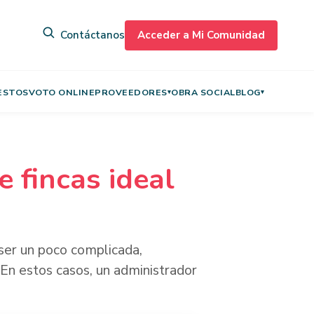
Contáctanos
Acceder a Mi Comunidad
ESTOS
VOTO ONLINE
PROVEEDORES
OBRA SOCIAL
BLOG
▾
▾
 fincas ideal
 ser un poco complicada,
En estos casos, un administrador